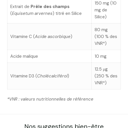
150 mg (10
Extrait de
Prêle des champs
mg de
(
Equisetum arvernes
) titré en Silice
Silice)
80 mg
Vitamine C (
Acide ascorbique
)
(100 % des
VNR*)
Acide malique
10 mg
12.5 μg
Vitamine D3 (
Cholécalciférol
)
(250 % des
VNR*)
*VNR : valeurs nutritionnelles de référence
Nos suggestions bien-être