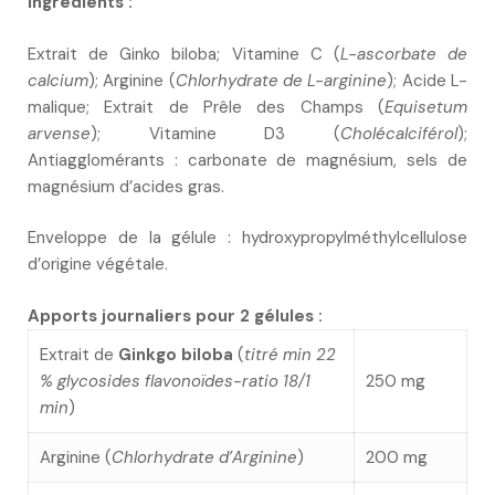
Ingrédients :
Extrait de Ginko biloba; Vitamine C (
L-ascorbate de
calcium
); Arginine (
Chlorhydrate de L-arginine
); Acide L-
malique; Extrait de Prêle des Champs (
Equisetum
arvense
); Vitamine D3 (
Cholécalciférol
);
Antiagglomérants : carbonate de magnésium, sels de
magnésium d’acides gras.
Enveloppe de la gélule : hydroxypropylméthylcellulose
d’origine végétale.
Apports journaliers pour 2 gélules :
Extrait de
Ginkgo biloba
(
titré min 22
% glycosides flavonoïdes-ratio 18/1
250 mg
min
)
Arginine (
Chlorhydrate d’Arginine
)
200 mg